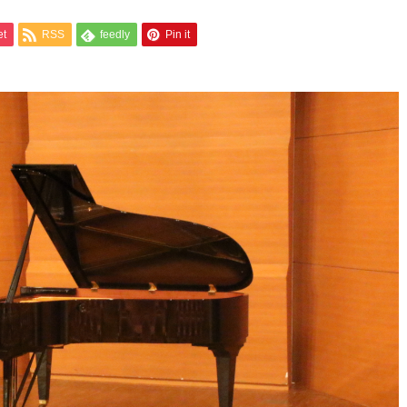
et
RSS
feedly
Pin it