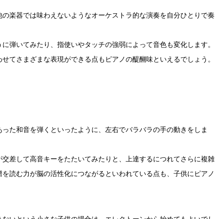
他の楽器では味わえないようなオーケストラ的な演奏を自分ひとりで奏
うに弾いてみたり、指使いやタッチの強弱によって音色も変化します。
わせてさまざまな表現ができる点もピアノの醍醐味といえるでしょう。
。
あった和音を弾くといったように、左右でバラバラの手の動きをしま
が交差して高音キーをたたいてみたりと、上達するにつれてさらに複雑
譜を読む力が脳の活性化につながるといわれている点も、子供にピアノ