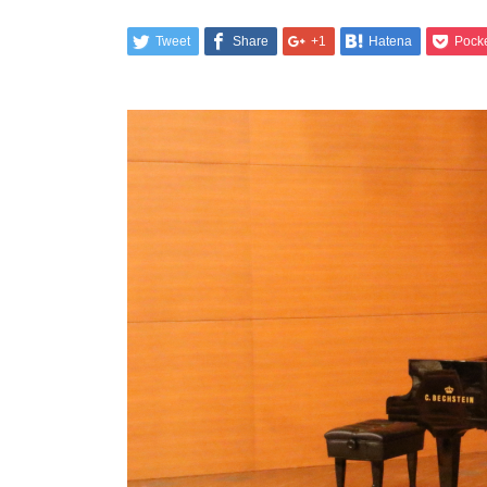
Tweet
Share
+1
Hatena
Pock