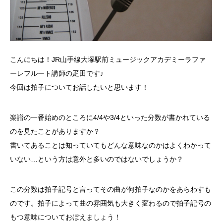
こんにちは！JR山手線大塚駅前ミュージックアカデミーラファ
ーレフルート講師の疋田です♪
今回は拍子についてお話したいと思います！
楽譜の一番始めのところに4/4や3/4といった分数が書かれている
のを見たことがありますか？
書いてあることは知っていてもどんな意味なのかはよくわかって
いない…という方は意外と多いのではないでしょうか？
この分数は拍子記号と言ってその曲が何拍子なのかをあらわすも
のです。拍子によって曲の雰囲気も大きく変わるので拍子記号の
もつ意味についておぼえましょう！