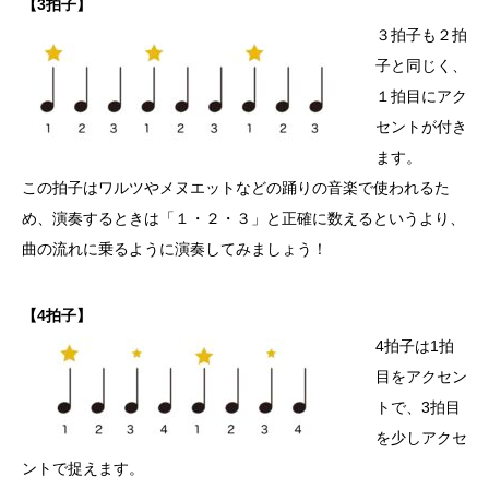
【3拍子】
３拍子も２拍
子と同じく、
１拍目にアク
セントが付き
ます。
この拍子はワルツやメヌエットなどの踊りの音楽で使われるた
め、演奏するときは「１・２・３」と正確に数えるというより、
曲の流れに乗るように演奏してみましょう！
【4拍子】
4拍子は1拍
目をアクセン
トで、3拍目
を少しアクセ
ントで捉えます。