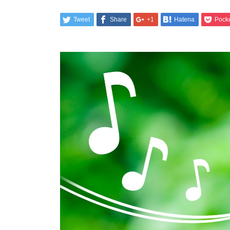
Tweet
Share
+1
Hatena
Pock