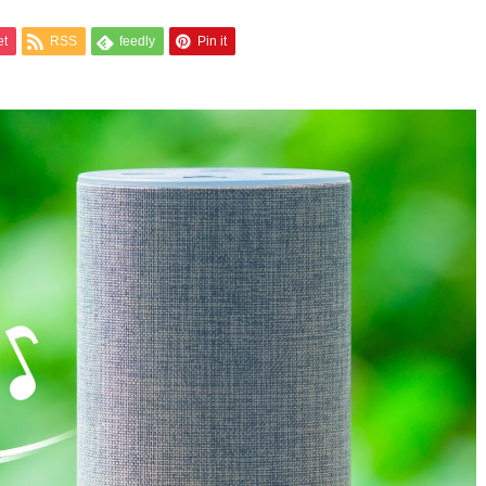
et
RSS
feedly
Pin it