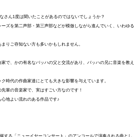
なさん1度は聞いたことがあるのではないでしょうか？
レーズを第二声部・第三声部などが模倣しながら進んでいく、いわゆる
あまりご存知ない方も多いかもしれません。
曲家で、かの有名なバッハの父と交流があり、バッハの兄に音楽を教え
ック時代の作曲家達にとても大きな影響を与えています。
の先輩の音楽家で、実はすごい方なのです！
も心地よい流れのある作品です♪
開催する「ニューイヤーコンサート」のアンコールで演奏される曲とし