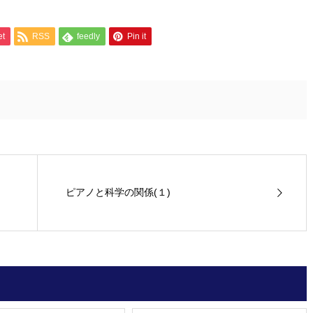
et
RSS
feedly
Pin it
ピアノと科学の関係(１)