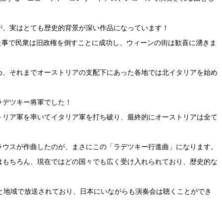
が、実はとても歴史的背景が深い作品になっています！
った事で民衆は旧政権を倒すことに成功し、ウィーンの街は歓喜に湧きま
め、それまでオーストリアの支配下にあった各地では北イタリアを始め
ラデツキー将軍でした！
トリア軍を率いてイタリア軍を打ち破り、最終的にオーストリアは全て
ラウスが作曲したのが、まさにこの「ラデツキー行進曲」になります。
はもちろん、現在ではどの国々でも広く受け入れられており、歴史的な
と地域で放送されており、日本にいながらも演奏会は聴くことができ