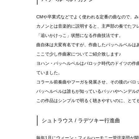
CMや卒業式などでよく使われる定番の曲なので、み
カノンとは音楽的に説明すると、主声部の奏でたフ
「追いかけっこ」状態になる作曲技法です。
曲自体は大変有名ですが、作曲したパッヘルベルは
ここで少し作曲家についてご紹介致します♪
ヨハン・パッヘルベルはバロック時代のドイツの作
ていました。
コラール前奏曲やフーガを発展させ、その後のバロ
パッヘルベルは誰もが知っているバッハやヘンデル
この作品はシンプルで明るく聴きやすいのに、とて
シュトラウス / ラデツキー行進曲
毎年1月にウィーン・フィルハーモニー管弦楽団が