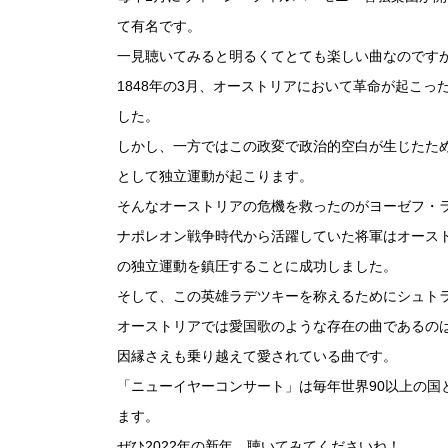
て有名です。
一見聴いてみると明るくてとても楽しい曲なのです
1848年の3月、オーストリアにおいて革命が起こ
した。
しかし、一方ではこの政変で政治的空白が生じたた
として独立運動が起こります。
そんなオーストリアの危機を救ったのがヨーゼフ・
ナポレオン戦争時代から活躍していた将軍はオース
の独立運動を鎮圧することに成功しました。
そして、この英雄ラデツキーを称えるためにシュト
オーストリアでは愛国歌のような存在の曲であるの
因縁さえも乗り越えて愛されている曲です。
「ニューイヤーコンサート」は毎年世界90以上の国
ます。
ぜひ2022年の新年、聴いてみてくださいね！