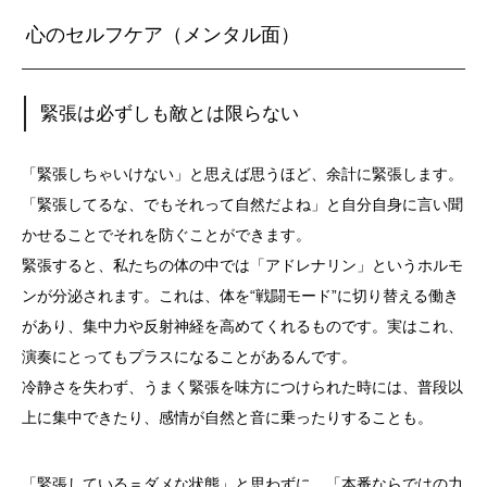
心のセルフケア（メンタル面）
緊張は必ずしも敵とは限らない
「緊張しちゃいけない」と思えば思うほど、余計に緊張します。
「緊張してるな、でもそれって自然だよね」
と自分自身に言い聞
かせることでそれを防ぐことができます。
緊張すると、私たちの体の中では「アドレナリン」
というホルモ
ンが分泌されます。これは、体を“戦闘モード”
に切り替える働き
があり、
集中力や反射神経を高めてくれるものです。実はこれ、
演奏にとってもプラスになることがあるんです。
冷静さを失わず、うまく緊張を味方につけられた時には、
普段以
上に集中できたり、感情が自然と音に乗ったりすることも。
「緊張している＝ダメな状態」と思わずに、「
本番ならではの力