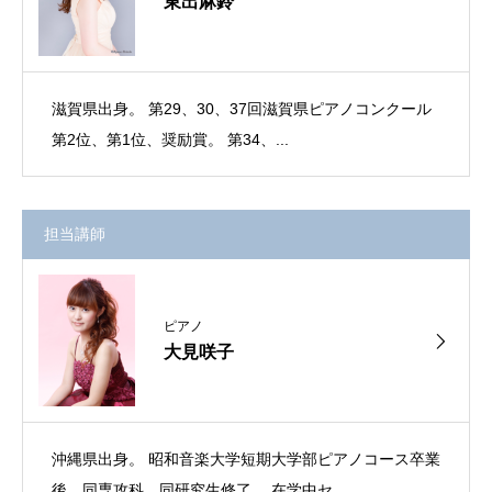
東出麻鈴
滋賀県出身。 第29、30、37回滋賀県ピアノコンクール
第2位、第1位、奨励賞。 第34、...
担当講師
ピアノ
大見咲子
沖縄県出身。 昭和音楽大学短期大学部ピアノコース卒業
後、同専攻科、同研究生修了。 在学中セ...